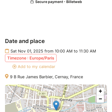
Aucune expérience n’est nécessaire. Ce stage est
l’occasion parfaite de s’initier à la danse urbaine tout
en s’amusant dans une ambiance conviviale et
motivante.
Tarifs :
Date and place
Gratuit pour les détenteur·rices du Pass
Membre
Sat Nov 01, 2025 from 10:00 AM to 11:30 AM
15 € pour les participant·es extérieurs
Timezone : Europe/Paris
Add to my calendar
9 B Rue James Barbier, Cernay, France
+
−