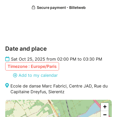
soin de ton corps et de ton esprit.
Pense à apporter ton tapis de sol.
Tarifs :
Gratuit pour les détenteur·rices du Pass
Membre
Date and place
15 € pour les participant·es extérieurs
Sat Oct 25, 2025 from 02:00 PM to 03:30 PM
Timezone : Europe/Paris
Add to my calendar
Ecole de danse Marc Fabrici, Centre JAD, Rue du
Capitaine Dreyfus, Sierentz
+
−