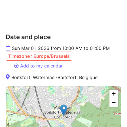
Des cours en ligne sont également disponible de
façon hebdomadaire les mardis 9h30 et 15h (heure
de Bruxelles - 9h Québec) et le jeudi à 18h30
(Bruxelles et 12h30 Québec
Date and place
Le workshop est complet? Contatez-moi pour être
Sun Mar 01, 2026 from 10:00 AM to 01:00 PM
mis sur liste d'atttente.
Timezone : Europe/Brussels
Envie d'en savoir plus? Appelez moi au 0495 52 47
Add to my calendar
61 (y compris WhatsApp) ou envoyez-moi un email à
Boitsfort, Watermael-Boitsfort, Belgique
anneflorencevandenperre@gmail.com
+
−