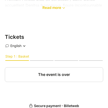
accueillent Denitsa Ikonomova, figure incontournable
Read more
de la danse pour une après-midi exceptionnelle.
Au programme :
13h / 14h15 : un Jive explosif et plein
d'énergie
14h15 / 14h45 : Photocall avec Denitsa
Tickets
14h45 / 16h : Denitsa sur une Salsa festive et
envoûtante
Une journée placée sous le signe du rythme, de la
technique et du plaisir, portée par le charisme et la
passion d'une danseuse d'exception.
Les places sont limitées.
Réservez dès maintenant et vivez une expérience
inoubliable.