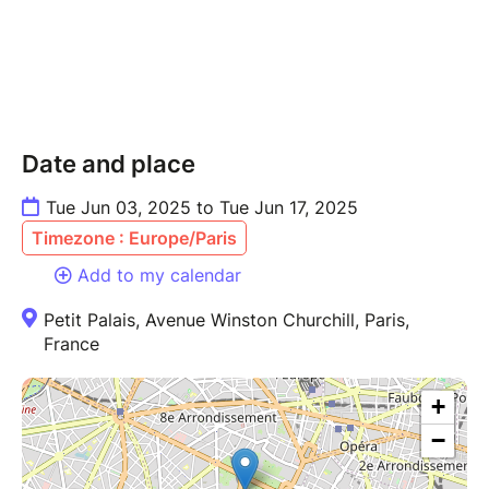
? Une exposition hors normes #ExpoWorth
#visiteguidee #worth #hautecouture
#charlesfrederickworth #visiteguidee
Date and place
Tue Jun 03, 2025 to Tue Jun 17, 2025
Timezone : Europe/Paris
Add to my calendar
Petit Palais, Avenue Winston Churchill, Paris,
France
+
−