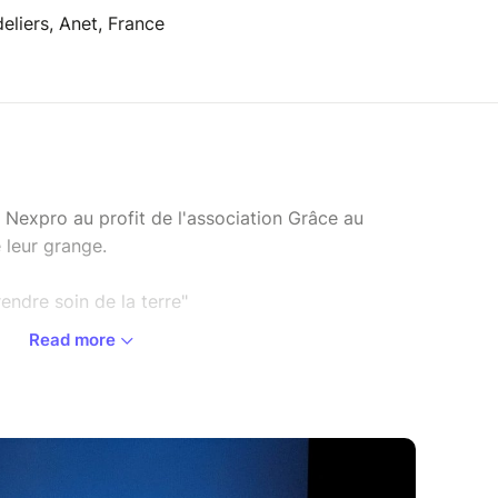
liers, Anet, France
r Nexpro au profit de l'association Grâce au
 leur grange.
endre soin de la terre"
Read more
ale, la ferme Grâce au Jardin prend soin du vivant
a biodiversité, mais aussi les femmes et les
. Un projet ambitieux porté par une équipe
s hommes émerveillés par le potentiel de la
nes.