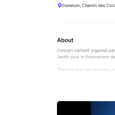
Dianetum, Chemin des Corde
About
Concert caritatif organisé pa
Jardin pour le financement de
"Prendre soin des hommes, pr
Inspirée par l'écologie intégr
dans sa globalité : le sol et l
hommes qui les accompagnent
passionnée. Des femmes et de
terre et des ressources humai