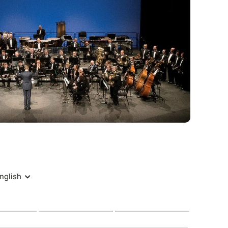
PROJET RICHE DE SENS.
in
xpro.drouais