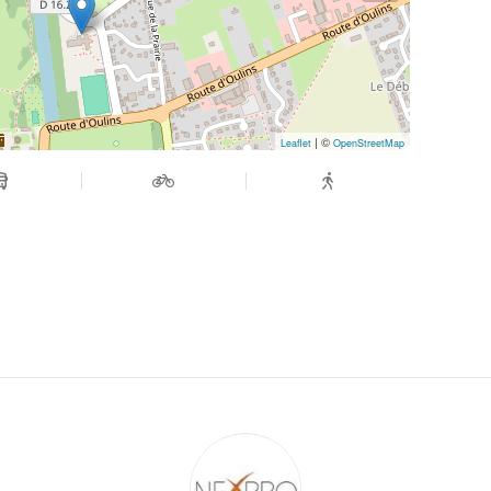
| ©
Leaflet
OpenStreetMap