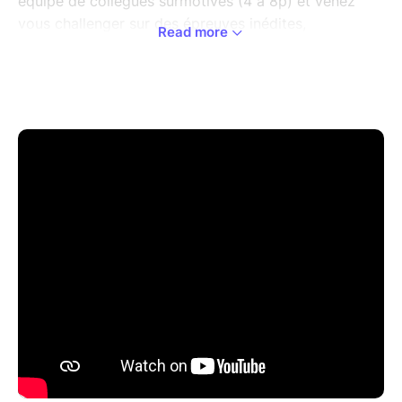
équipe de collègues surmotivés (4 à 8p) et venez
vous challenger sur des épreuves inédites,
Read more
coopératives et drôles.
Inutile de rassembler les ultra-traileurs de la boite, la
sélection yllarante est ouverte à tous !
Activité découverte sur le terrain synthétique des
Glaisins, Gymnasse des Glaisins mardi 05 mai de
12h15 à 13h15.
Venez en tenue de combat ou en costar, l'habit ne
fait pas le moine ! (pas de vestiaire sur place). Des
WC extérieures seront à notre disposition. De l'eau
sera prévue pendant l'activité.
Au programme : Du lancé, du poney aquatique, un
Volley-ball géant ... Le tout pour passer un bon
moment ensemble et remporter les 100 000 fous-