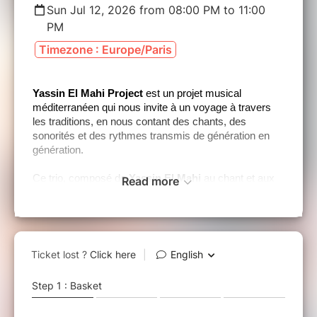
Sun Jul 12, 2026 from 08:00 PM to 11:00
PM
Timezone : Europe/Paris
Yassin El Mahi Project
est un projet musical
méditerranéen qui nous invite à un voyage à travers
les traditions, en nous contant des chants, des
sonorités et des rythmes transmis de génération en
génération.
Ce trio,
composé de
Yassin El Mahi
au chant et aux
Read more
percussions, de
Jamal Ouassini
au violon, et de
Karam Lefheiel
à la guitare acoustique,
explore le
répertoire arabo-andalou, puisant dans un riche
héritage tout en restant ouvert aux influences croisées.
Il sera exceptionnellement accompagné de la
danseuse
Leonorah Saab
.
Un mélange unique de musiques du monde et de jazz
arabe, alliant tradition et innovation, s'inspirant des