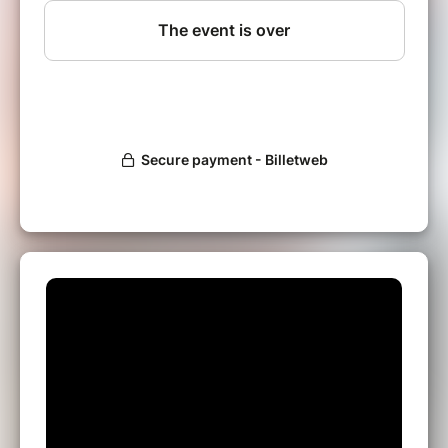
sonorités marocaines, arabo-andalouses et chaabi, et
faisant la part belle à l'improvisation libre.
Yassin EL MAHI : Percussions et chant
Yassin El Mahi, formé au conservatoire
national de musique « Moulay Rachid » de
Rabat, a collaboré avec de grands artistes au
Maroc et participé à divers émissions de
télévisions nationales. Il s'est produit en
Espagne, en Suisse, en Allemagne, en Belgique
et à Dubaï. Installé aujourd'hui en Italie, il se
produit régulièrement avec le Tangeri Café
Orchestra, dirigé par Jamal Ouassini, et le
Porta Palazzo Orchestra à Turin. Il a
également collaboré avec le pianiste et chef
d'orchestre norvégien Jon Balke pour le
Festival de Jazz de Turin et participé à
l'enregistrement de la musique du film « Les
Mille et Une Nuits, Shéhérazade et Aladdin »,
diffusé sur Rai 1.