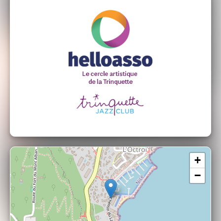
Karam LEFHEIEL : Guitare acoustique
+
−
Leonorah SAAB : Danse