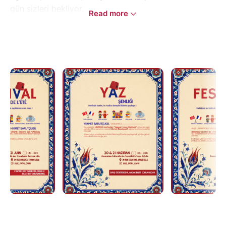
gün sizleri bekliyor.
Read more
Sizleri aramızda görmek için sabırsızlanıyoruz!
Réservez vos places dès maintenant !
Ne manquez pas le Festival de l'Été qui se déroulera
les 20 et 21 juin !
Animations, ateliers, découvertes et surprises seront
au rendez-vous tout au long de ces deux journées.
Nous avons hâte de vous accueillir et de partager ce
moment avec vous !