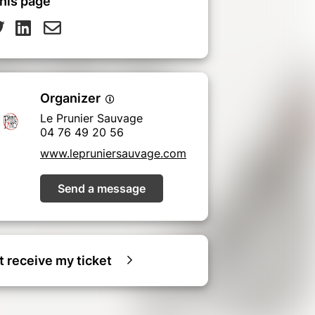
his page
Organizer
Le Prunier Sauvage
04 76 49 20 56
www.lepruniersauvage.com
Send a message
ot receive my ticket