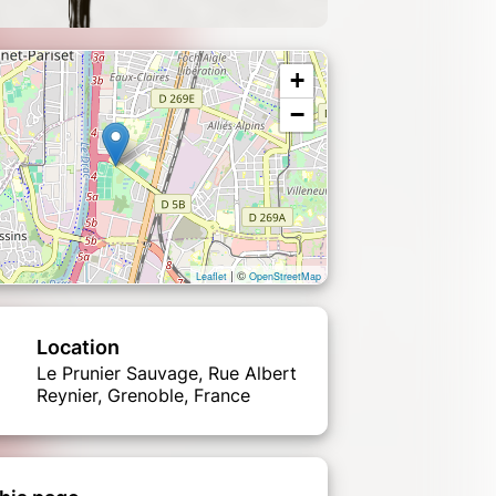
+
−
| ©
Leaflet
OpenStreetMap
Location
Le Prunier Sauvage, Rue Albert
Reynier, Grenoble, France