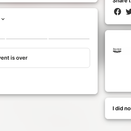
Share t
I did n