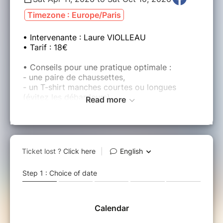
Timezone : Europe/Paris
• Intervenante : Laure VIOLLEAU
• Tarif : 18€
• Conseils pour une pratique optimale :
- une paire de chaussettes,
- un T-shirt manches courtes ou longues
(évitez les débardeurs),
Read more
- un legging ou jogging (évitez les shorts),
- un plaid pour la relaxation,
- retirez vos bijoux qui risqueraient de
déchirer la toile.
• Contre-indications :
- les personnes souffrant de glaucome.
- les femmes enceintes.
- les personnes répondant à des pathologies
cardiaques et des troubles de la pression
artérielle.
- les personnes en surpoids.