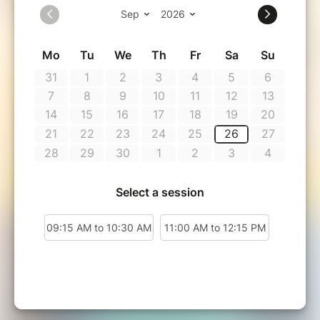
• Conditions :
- L'atelier sera maintenu sous réserve qu'un
minimum de 3 personnes soient inscrites.
- Toute annulation effectuée dans un délai
inférieur à 72 heures avant la date de l’atelier
ne donnera lieu à aucun remboursement. Le
montant total reste exigible ou retenu à titre
de compensation pour les frais engagés et le
préjudice subi. En cas de force majeure
dûment justifiée (certificat médical,
événement imprévisible), une solution pourra
être envisagée au cas par cas (report, avoir…).
- En cas d'annulation de notre part, un
remboursement intégral sera effectué, ou une
reprogrammation sera proposée.