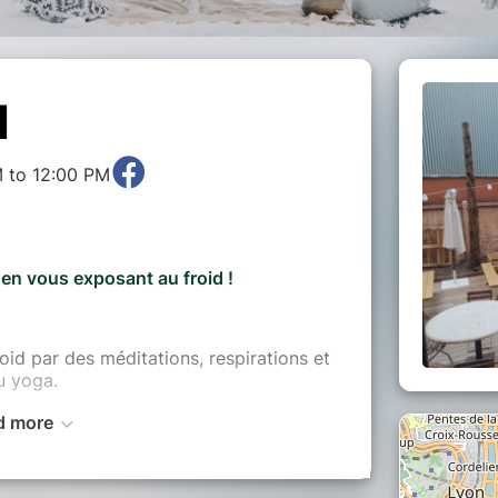
d
M to 12:00 PM
en vous exposant au froid !
id par des méditations, respirations et
u yoga.
d more