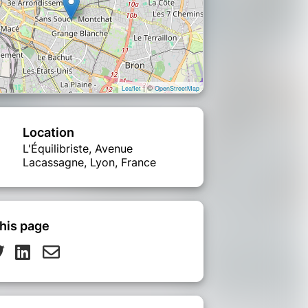
| ©
Leaflet
OpenStreetMap
Location
L'Équilibriste, Avenue
Lacassagne, Lyon, France
his page