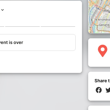
er ses réactions au froid
bonnet, gants, chaussettes !
ccueillera pour cet atelier.
ropose un temps d'échanges autour d'un
ste (menu à partir de 16 €).
Share t