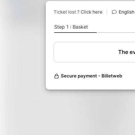
Tout.e personne voulant explor
Débutant.e en yoga bienvenue
Que prévoir ?
Tenue de sport
Tapis de yoga
Vêtements très chauds : pulls, 
Où ?
La Terrasse de L’Équilibriste nous a
Pour prolonger l'expérience, je p
succulent déjeuner chez L'Equilibri
Angélique, fondatrice de CoYogis