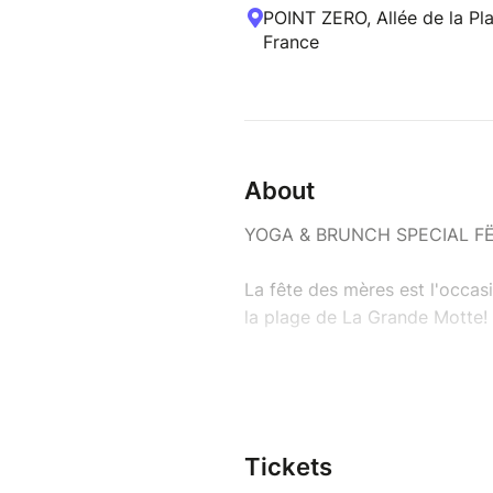
POINT ZERO, Allée de la Pl
France
About
YOGA & BRUNCH SPECIAL F
La fête des mères est l'occa
la plage de La Grande Motte!
Un cadeau original entre mère 
Profitez de la douceur matin
un cours de Hatha Yoga face 
Tickets