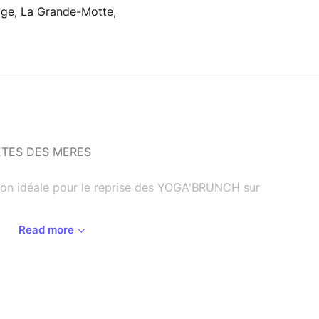
age, La Grande-Motte,
ËTES DES MERES
sion idéale pour le reprise des YOGA'BRUNCH sur
Read more
et filles!
ale et redynamisons ensemble notre énergie avec
à la mer.