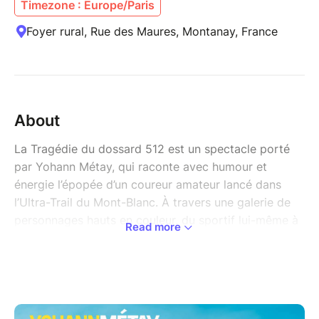
Timezone : Europe/Paris
Foyer rural, Rue des Maures, Montanay, France
About
La Tragédie du dossard 512 est un spectacle porté
par Yohann Métay, qui raconte avec humour et
énergie l’épopée d’un coureur amateur lancé dans
l’Ultra-Trail du Mont-Blanc. À travers une galerie de
personnages hauts en couleur, du sportif lui-même à
Read more
son entourage en passant par la montagne
personnifiée, il fait vivre au public toutes les étapes
d’une aventure aussi absurde qu’exaltante : l’euphorie
du départ, la douleur des kilomètres, les
hallucinations, les doutes et l’obsession de franchir la