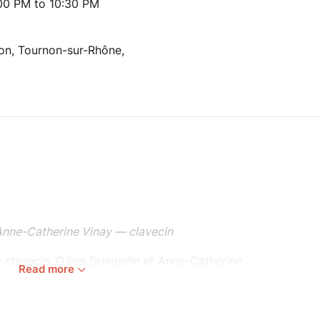
00 PM to 10:30 PM
on, Tournon-sur-Rhône,
Anne-Catherine Vinay — clavecin
e clavecin, Gilles Dumoulin et Anne-Catherine
Read more
e de plusieurs siècles. L’origine et l’histoire de
e mais leurs qualités se conjuguent au sein d’un