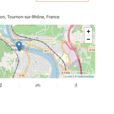
pon, Tournon-sur-Rhône, France
+
−
| ©
Leaflet
OpenStreetMap