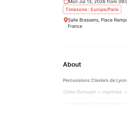
Mon Jul 13, 2026 from 09:
Timezone : Europe/Paris
Salle Brassens, Place Ramp
France
About
Percussions Claviers de Lyon
Gilles Dumoulin — marimba · 
En réunissant le marimba et l
Vinay échafaudent une passerell
ces deux claviers est distinct
étonnant duo.