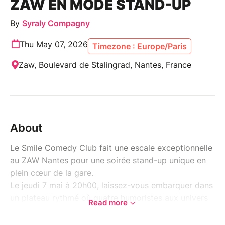
ZAW EN MODE STAND-UP
By
Syraly Compagny
Thu May 07, 2026
Timezone : Europe/Paris
Zaw, Boulevard de Stalingrad, Nantes, France
About
Le Smile Comedy Club fait une escale exceptionnelle
au ZAW Nantes pour une soirée stand-up unique en
plein cœur de la gare.
Le jeudi 7 mai à 20h00, laissez-vous embarquer dans
un plateau rythmé où quatre humoristes aux univers
Read more
différents se succèdent avec une seule mission : vous
faire rire.