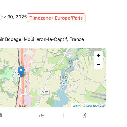
Nov 30, 2025
Timezone : Europe/Paris
ir Bocage, Mouilleron-le-Captif, France
+
−
| ©
Leaflet
OpenStreetMap