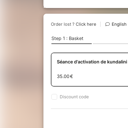
Ce processus vous permet d’élargir
blocages émotionnels et énergétiqu
vitale et la transmission de la con
déployer votre puissance énergéti
croyances limitantes, transformer v
physique et énergétique.
Allongé sur un tapis au sol, il s’ag
laisser le mental se reposer pour 
Le facilitateur est là pour vous a
guider l’énergie dans vos corps et
et du système nerveux. Il suffit si
tout ce qui peut arriver.
N’importe qui peut pratiquer et en 
séance, sans avoir aucune expéri
C’est une expérience totalement sû
êtes conscients de tout ce qui se 
Alors, prêts pour vous ouvrir à votr