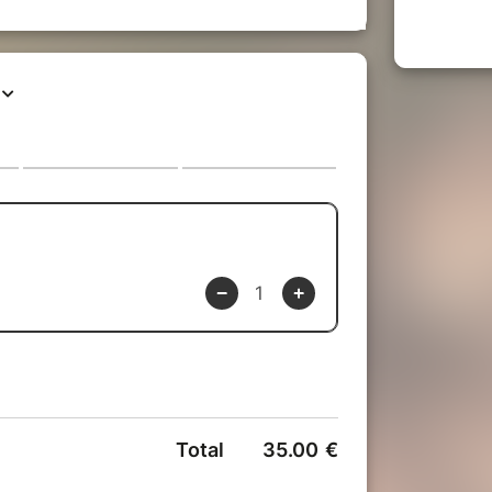
 votre conscience, de libérer des
es par l’activation de votre énergie
science non duelle. Vous allez peu à peu
que, supprimer les schémas et
otre quotidien et retrouver l’équilibre
it tout simplement de lâcher prise, de
accéder à un nouvel état de conscience.
ccompagner dans ce voyage intérieur,
 accompagner le recalibrate du cerveau
mplement de s’abandonner et accueillir
ressentir les bienfaits dès la première
ence même de yoga ou méditation.
re et naturelle pendant laquelle vous
passe.
e plein potentiel?