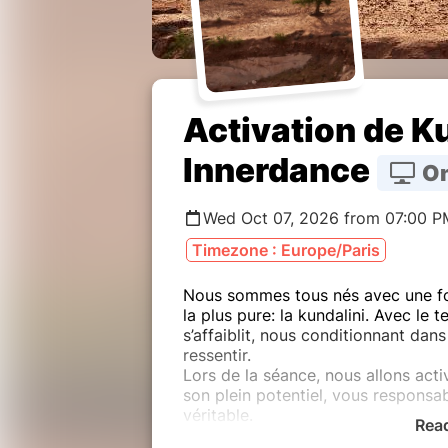
Activation de Ku
Innerdance
On
Wed Oct 07, 2026 from 07:00 P
Timezone : Europe/Paris
Nous sommes tous nés avec une for
la plus pure: la kundalini. Avec le 
s’affaiblit, nous conditionnant dans
ressentir.
Lors de la séance, nous allons activ
son plein potentiel, vous responsab
véritable.
Rea