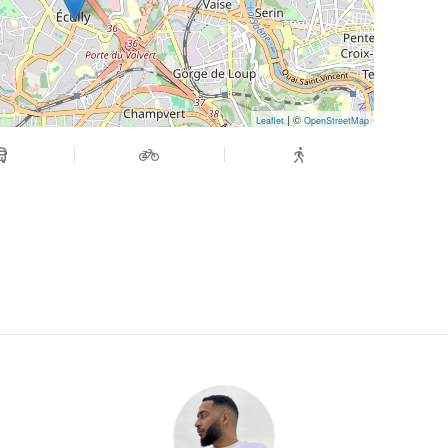
| ©
Leaflet
OpenStreetMap