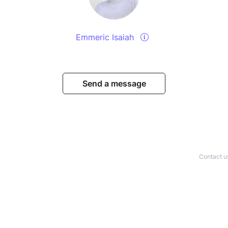
Emmeric Isaiah
Send a message
Contact u