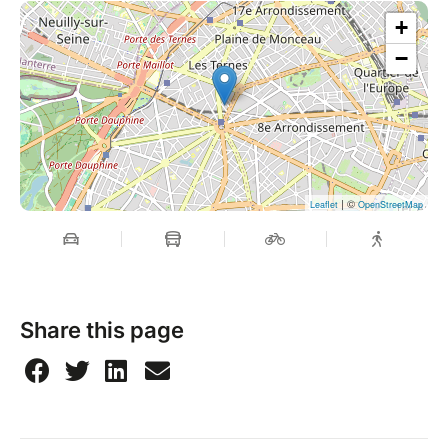
+
−
| ©
Leaflet
OpenStreetMap
Share this page