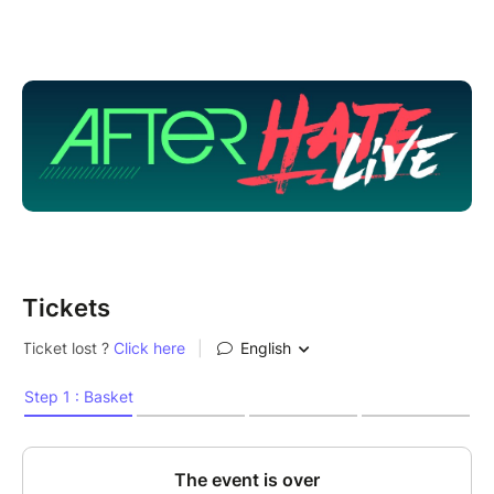
au plus mauvais. Après 8 ans d'existence, l'équipe se
réunit enfin en public. D'un côté, Kwyxz, tout droit
revenu des USA, de l'autre, Le Direktor, Stéphane
Bouley, moitié du podcast Super Ciné Battle,
descendu exprès de la montagne savoyarde. Et entre
les deux, Daniel Andreyev, pour un débat qu'on
espère âpre et drôle à la fois.
On vous attend !
Tickets