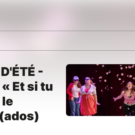
D'ÉTÉ -
« Et si tu
 le
 (ados)