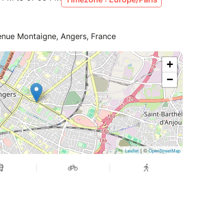
enue Montaigne, Angers, France
+
−
| ©
Leaflet
OpenStreetMap