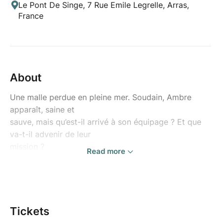
Le Pont De Singe, 7 Rue Emile Legrelle, Arras,
France
About
Une malle perdue en pleine mer. Soudain, Ambre
apparaît, saine et
sauve, mais qu’est-il arrivé à son équipage ? Et que
va-t-il advenir de leur
mission ?
Read more
Dans ce waterworld burlesque et cartoonesque,
Ambre la rouge nous
embarque dans un joli conte où se mêleront la peur,
la nature, la joie, un
requin, la résilience, quelques graines d’écologie, un
Tickets
perroquet, de l’eau,