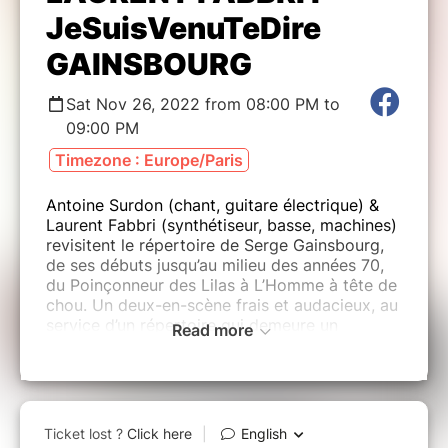
JeSuisVenuTeDire
GAINSBOURG
Sat Nov 26, 2022 from 08:00 PM to
09:00 PM
Timezone : Europe/Paris
Antoine Surdon (chant, guitare électrique) &
Laurent Fabbri (synthétiseur, basse, machines)
revisitent le répertoire de Serge Gainsbourg,
de ses débuts jusqu’au milieu des années 70,
du Poinçonneur des Lilas à L’Homme à tête de
chou. Un deux-en-scène frais et audacieux, au
service d’un répertoire qui demeure un
Read more
authentique joyau de notre patrimoine.