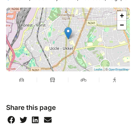
+
−
| ©
Leaflet
OpenStreetMap
Share this page