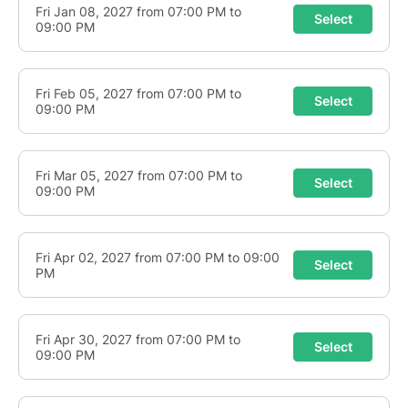
sans contraintes, sans rien à réussir. Juste le plaisir
de bouger.
〰️Lieu qui nous accueille : Atelier Anna Weil, 3 rue de
l'Abbé de l'Épée, à Poitiers.
Vous trouverez à vous garer dans la rue et dans les
rues adjacentes.
Poussez le portail d'entrée et rendez-vous au fond
de la cour sur votre gauche (en suivant les panneaux
!). C'est un lieu privé et habité, donc traversez en
silence ;-)
〰️Aucun prérequis : il n'y a pas de besoin de "savoir
danser", ni d'avoir de la condition physique ou une
autre pratique sportive.
Quelque soit votre âge, votre condition du moment,
vous êtes libre de vous mouvoir selon votre envie,
vos capacités, vos élans aussi, de l'infiniment grand à