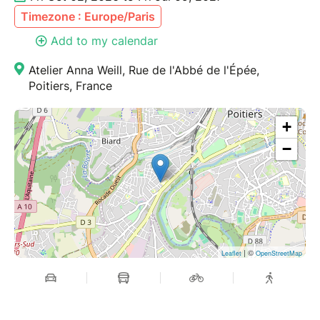
en ligne dans cette billeterie.
Timezone : Europe/Paris
L'atelier est maintenu à partir de 7 personnes
Add to my calendar
inscrites.
Atelier Anna Weill, Rue de l'Abbé de l'Épée,
Maximum 25 personnes.
Poitiers, France
Si l'atelier est complet, une liste d'attente est activée.
N'hésitez pas à vous enregistrer. Et vous pourrez en
+
plus être tenu informé des prochaines sessions.
−
〰️Participation consciente entre 15€ (petit budget) et
25 euros selon vos possibilités. Paiement sur place.
Si vous avez des questions, n'hésitez pas à me
contacter.
| ©
Leaflet
OpenStreetMap
〰️QUI SUIS-JE ? 〰️
Cela fait près de 20 ans que je danse et expérimente