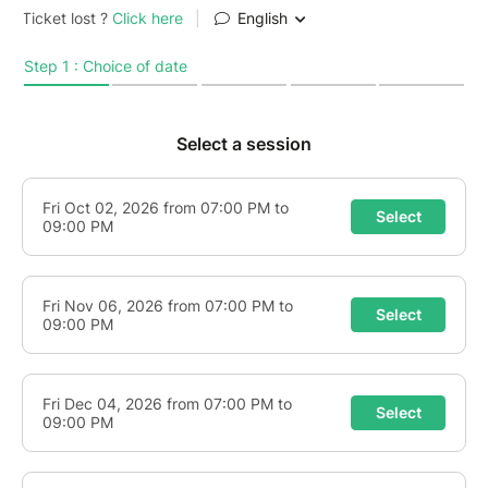
mouvement...
A partir du 2 octobre 2026, bienvenue à Poitiers
dans cet atelier mensuel de danse libre et
consciente.
Un vendredi par mois, durant 2h, venez goûter à une
mise en mouvement intuitive, organique, libre,
inspirée et soutenue par la musique (avec une playlist
unique créée par mes soins en lien avec l'espace de
la soirée) et ma guidance pour vous accompagner à
cheminer.
Une opportunité pour :
*glisser dans votre corps, vous mettre à l'écoute
de vos émotions, de vos cellules, de votre état d'être
du moment,
*autoriser votre corps à se mouvoir librement,