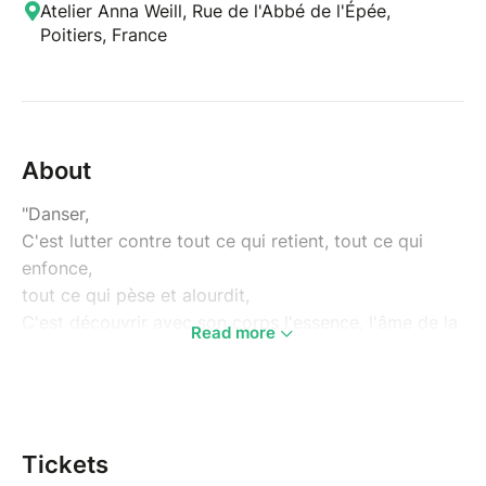
Atelier Anna Weill, Rue de l'Abbé de l'Épée,
Poitiers, France
About
"Danser,
C'est lutter contre tout ce qui retient, tout ce qui
enfonce,
tout ce qui pèse et alourdit,
C'est découvrir avec son corps l'essence, l'âme de la
Read more
vie,
C'est entrer en contact physique avec la liberté."
Jean-Louis Barrault
J'aime cette citation qui décrit si bien une des
Tickets
expériences possibles de la danse, de la mise en