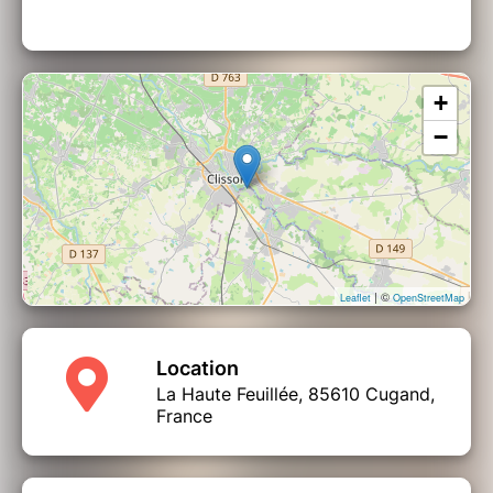
+
−
| ©
Leaflet
OpenStreetMap
Location
La Haute Feuillée, 85610 Cugand,
France