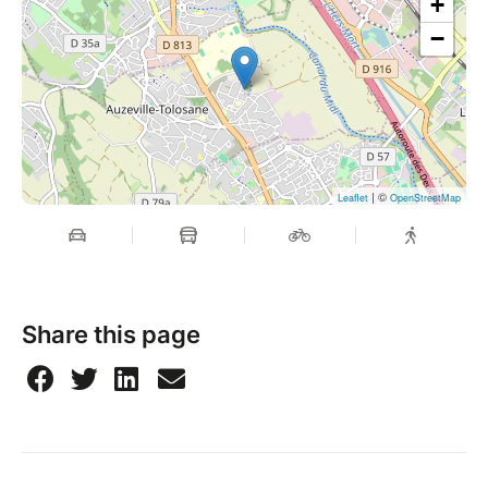
+
−
| ©
Leaflet
OpenStreetMap
Share this page