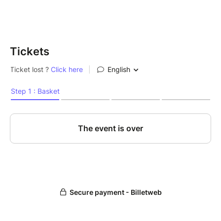
visage : drainant et relaxant.
Apprentissage des bons gestes, information
complémentaire pour drainer et fiche récapitulative.
Tickets
A reproduire chez vous à volonté !
Compatible avec l'utilisation du Gua Sha.
Boisson incluse.