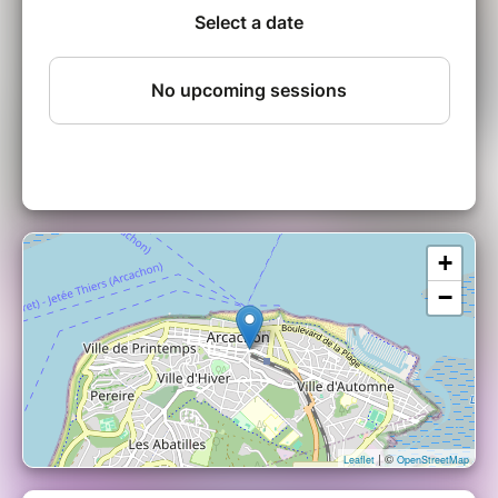
+
−
| ©
Leaflet
OpenStreetMap