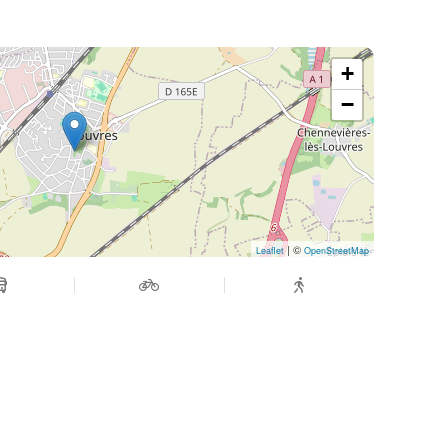
e changement, de remise en question ou de
utres et ressentez le besoin de prendre soin de
+
−
de ralentir, de souffler et de retrouver un peu de
i a besoin de l’être ;
| ©
Leaflet
OpenStreetMap
 que vous ressentez et sur ce dont vous avez
ous accompagner dans votre quotidien ;
à vous-même, dans un cadre chaleureux et
aire. Vous venez simplement avec ce que vous