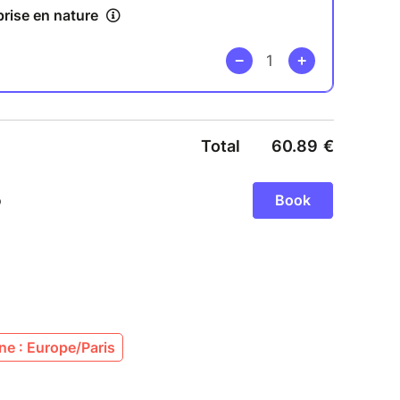
spiration, de mouvement, de libération
 corporelle, vous serez accompagné(e) pour
her les tensions accumulées et retrouver
S SI VOUS TRAVERSEZ UNE PÉRIODE OÙ :
urcharge mentale à la maison ou une pression
ion, un divorce ou un changement important
ne période émotionnellement difficile ;
nts difficiles, un traumatisme ou des violences
, et souhaitez avancer à votre rythme dans un
e : Europe/Paris
voir accumulé beaucoup de choses sans vraiment
mer ;