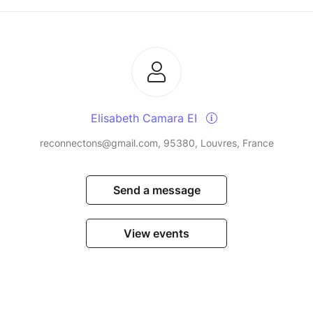
Elisabeth Camara EI
reconnectons@gmail.com, 95380, Louvres, France
Send a message
 la réservation. Il pourra être ajusté selon les
View events