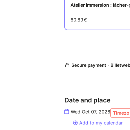
AU PROGRAMME :
À travers des pratiques de re
émotionnelle et d’expression
accueillir vos émotions, relâc
davantage d’apaisement.
CET ATELIER EST POUR VOU
• vous ressentez une forte s
importante au travail ;
• vous avez vécu une séparat
dans votre vie personnelle ;
• vous traversez un deuil ou u
• vous avez vécu des événeme
Date and place
de quelque nature que ce soit
Wed Oct 07, 2026
cadre bienveillant ;
Timezon
• vous avez l’impression d’a
Add to my calendar
prendre le temps de les expri