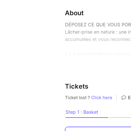
About
DÉPOSEZ CE QUE VOUS PO
Lâcher-prise en nature : une i
accumulées et vous reconne
Il y a des périodes où l’on a
on enchaîne… jusqu’à ressentir
Cet atelier est une invitation 
déposer ce qui prend trop de
Tickets
Je vous accueille dans un cadr
chacun peut exprimer ce qu’il
se justifier.