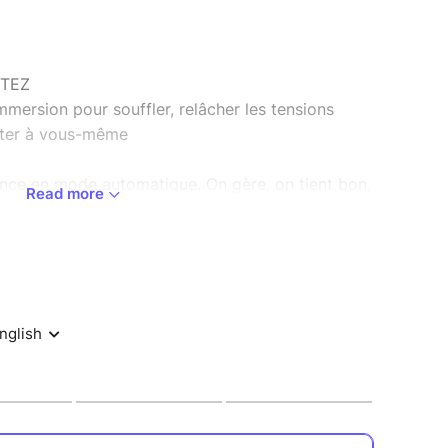
RTEZ
mmersion pour souffler, relâcher les tensions
cter à vous-même
vance en mode automatique. On gère, on tient bon,
Read more
 le besoin de faire une pause.
à ralentir, respirer et vous offrir un temps pour
 place.
e bienveillant, confidentiel et sécurisé, où
 ressent librement, sans jugement ni obligation de