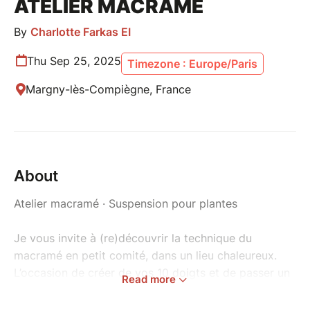
ATELIER MACRAMÉ
By
Charlotte Farkas EI
Thu Sep 25, 2025
Timezone : Europe/Paris
Margny-lès-Compiègne, France
About
Atelier macramé · Suspension pour plantes
Je vous invite à (re)découvrir la technique du
macramé en petit comité, dans un lieu chaleureux.
L’occasion de créer de vos 10 doigts et de passer un
Read more
bon moment créatif autour d'un goûter *