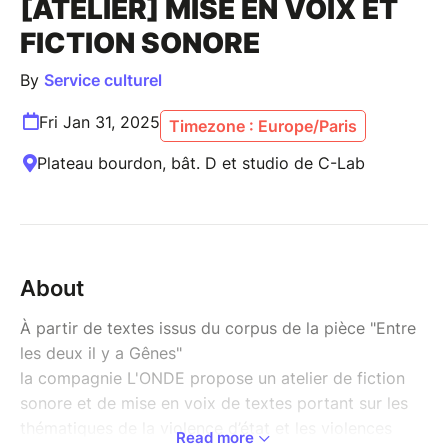
[ATELIER] MISE EN VOIX ET
FICTION SONORE
By
Service culturel
Fri Jan 31, 2025
Timezone : Europe/Paris
Plateau bourdon, bât. D et studio de C-Lab
About
À partir de textes issus du corpus de la pièce "Entre
les deux il y a Gênes"
la compagnie L'ONDE propose un atelier de fiction
sonore et de mise en voix de textes portant sur les
thématiques de la violence d’état et les violences
Read more