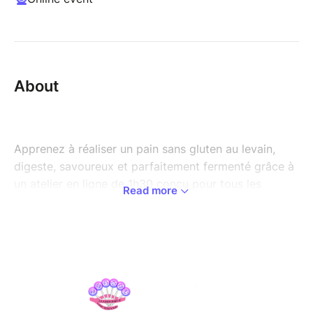
About
Apprenez à réaliser un pain sans gluten au levain,
digeste, savoureux et parfaitement fermenté grâce à
un atelier en ligne de 1h30 conçu pour tous les
Read more
niveaux.
Vous découvrez la fermentation, les pousses du
levain, le choix et le remplacement des farines, ainsi
que toutes les étapes pour réussir un pain maison à
la croûte dorée et à la mie aérée, même sans gluten.
Au programme :
Comprendre et maîtriser les pousses d’un