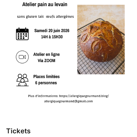
levain sans gluten
Savoir choisir, associer et remplacer les
farines selon vos besoins
Apprendre les bases essentielles de la
fermentation naturelle
Réaliser ensemble un pain complet,
Conseils pratiques pour adapter vos recettes
et gagner en autonomie
Après l’atelier, vous recevez :
La recette complète
Le replay illimité
Un lien de suivi pour continuer à progresser à
votre rythme
Tarifs
Particuliers : tarif standard
Professionnels : tarif spécifique
Tickets