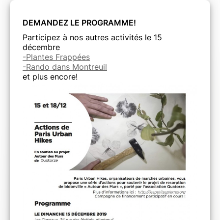
16h-17h30
Rêv Café
, 54ter rue Robespierre, Montreuil
DEMANDEZ LE PROGRAMME!
Participez à nos autres activités le 15
Des questions?
décembre
Contactez Nathalie!
-Plantes Frappées
-Rando dans Montreuil
et plus encore!
*
Nous vous rappelons que vos dons sont
défiscalisés à 75%
,
donc lorsque par exemple vous faites un don de
20€
, vous
donnez en fait
5€
de votre poche et cerise sur le gâteau en
décembre tous les dons via la plateforme
Les Petites Pierres
, est
multiplié par trois! Et donc l'association Quatorze récupérera
60€!
Avez
5€
vous donnez en fait
60€
!!!! C'est MAGIQUE! Ca donne
envie de donner plus!