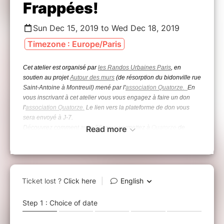
Frappées!
Sun Dec 15, 2019 to Wed Dec 18, 2019
Timezone : Europe/Paris
Cet atelier est organisé par
les Randos Urbaines Paris
, en
soutien au projet
Autour des murs
(de résorption du bidonville rue
Saint-Antoine à Montreuil) mené par l'
association Quatorze.
En
vous inscrivant à cet atelier vous vous engagez à faire un don
l'
association Quatorze.
Le lien vers la plateforme de don vous
sera envoyé à J-7.
Découvrez comment avec 5€ vous permettez à
Read more
Quatorze
de
récupérer 60€
*
Atelier Plante Frappées
(animé par Nathalie)
Equipés de maillets venez marteler des plantes sur
tissus pour créer des impressions végétales!
Une
activité idéale pour les grands et les petits de 4 à 84