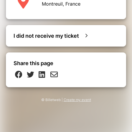
Montreuil, France
I did not receive my ticket
Share this page
© Billetweb |
Create my event