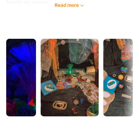
famille est unique.
Read more
Au fil de mon parcours en crèche, en direction
d'établissement d'accueil du jeune enfant et en
protection de l’enfance, j’ai appris une chose
essentielle : il n’existe pas de parent parfait…
seulement des parents qui font de leur mieux. Mon
rôle est de vous soutenir, vous écouter et vous aider
à prendre confiance en vos propres ressources.
Formée à l’allaitement et au massage (prénatal et
bébé), j’aime proposer des espaces où l’on peut
ralentir, se déposer et renforcer le lien avec son
enfant en toute simplicité. J’accompagne également
des enfants et adolescents neuro-atypiques, avec
une approche individualisée et respectueuse de leur
rythme, toujours avec l'envie constante d'adapter ma
pratique au plus proche de leurs besoins.