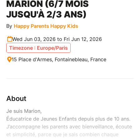
MARION (6/7 MOIS
JUSQU'À 2/3 ANS)
By
Happy Parents Happy Kids
Wed Jun 03, 2026 to Fri Jun 12, 2026
Timezone : Europe/Paris
15 Place d'Armes, Fontainebleau, France
About
Je suis Marion,
Éducatrice de Jeunes Enfants depuis plus de 10 ans.
J’accompagne les parents avec bienveillance, écoute
et simplicité, parce que je sais combien chaque