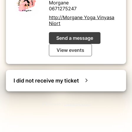
Morgane
0671275247
http://Morgane Yoga Vinyasa
Niort
Send a message
View events
I did not receive my ticket
© Billetweb |
Create my event