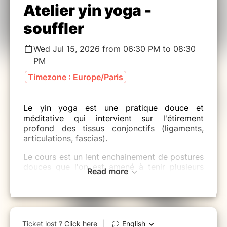
Atelier yin yoga -
souffler
Wed Jul 15, 2026 from 06:30 PM to 08:30
PM
Timezone : Europe/Paris
Le yin yoga est une pratique douce et
méditative qui intervient sur l'étirement
profond des tissus conjonctifs (ligaments,
articulations, fascias).
Le cours est un lent enchainement de postures
douces que l'on est amené à tenir plusieurs
Read more
minutes dans une totale immobilité et sans
engagement musculaire afin de permettre le
relâchement et l'hydratation des tissus. Entre
chaque posture, il est conseillé de maintenir la
lenteur pour conserver les bienfaits de la