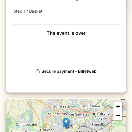
libération profonde.
C'est une pratique qui amène à l'introspection
et au lâcher-prise. Ce n'est pas recommandé
en cas de troubles psychologiques.
Pendant cet atelier de yin yoga et à l'occasion
de la période estivale, nous prendrons le
temps de souffler en explorant différents
pranayamas et surtout en amenant une
attention particulière sur le souffle et la
respiration dans chacune des postures que
nous explorerons.
+
−