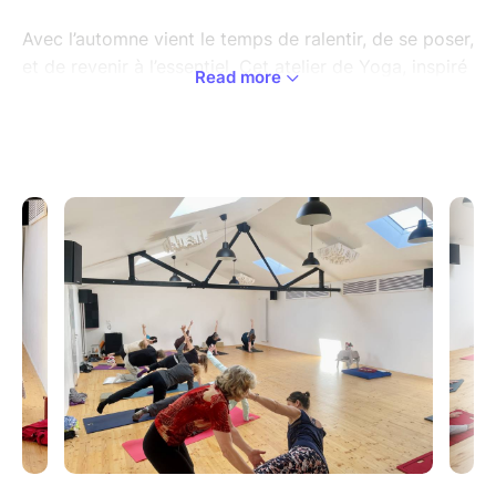
Avec l’automne vient le temps de ralentir, de se poser,
et de revenir à l’essentiel. Cet atelier de Yoga, inspiré
Read more
par la saison, vous invite à un moment de retour à la
terre, à vous reconnecter à vos racines, et à cultiver
la bienveillance envers vous-même.
Dans une ambiance douce et apaisante, nous allons
explorer l’art de “se foutre la paix”, d’accueillir nos
ressentis sans jugement et de trouver en nous un
espace de calme et de sérénité. Laissez l’agitation
extérieure de côté et venez toucher la bienveillance
en vous.
Que vous soyez débutant ou pratiquant confirmé, cet
atelier est une belle opportunité pour se ressourcer
et se recentrer, en harmonie avec le rythme de
l’automne.