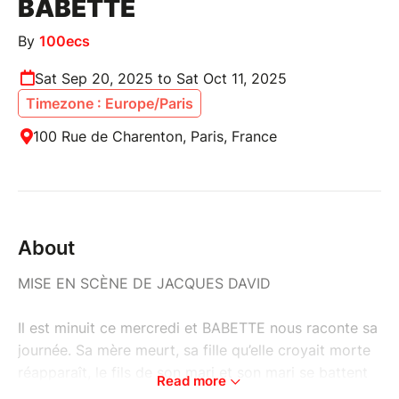
BABETTE
By
100ecs
Sat Sep 20, 2025 to Sat Oct 11, 2025
Timezone : Europe/Paris
100 Rue de Charenton, Paris, France
About
MISE EN SCÈNE DE JACQUES DAVID
Il est minuit ce mercredi et BABETTE nous raconte sa
journée. Sa mère meurt, sa fille qu’elle croyait morte
réapparaît, le fils de son mari et son mari se battent
Read more
comme des chiens, sa doctoresse dort debout, sa