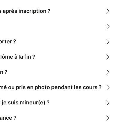
 après inscription ?
orter ?
plôme à la fin ?
in ?
lmé ou pris en photo pendant les cours ?
 je suis mineur(e) ?
rance ?