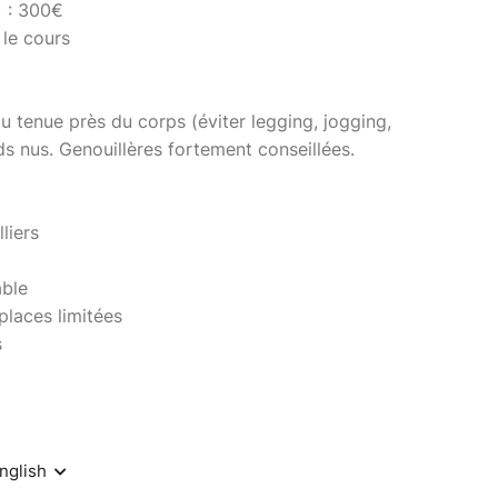
 : 300€
 le cours
 tenue près du corps (éviter legging, jogging,
ds nus. Genouillères fortement conseillées.
liers
able
places limitées
s