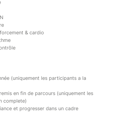
e
ON
re
nforcement & cardio
ythme
contrôle
nnée (uniquement les participants a la
remis en fin de parcours (uniquement les
on complete)
fiance et progresser dans un cadre