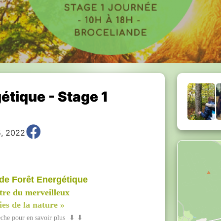
étique - Stage 1
5, 2022
de Forêt Energétique
tre du merveilleux
ies de la nature »
èche pour en savoir plus ⬇ ⬇