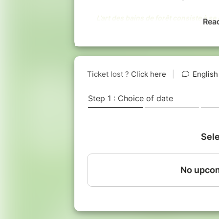
L’art des bains de forêt consiste à se
Rea
nos sens. Il nous suffit d’accep
accompagnateurs),
Le programme :
Découverte de la Forêt de Br
accompagné d'un guide profes
Ouverture :
harmonisation éner
Un atelier sur l'Art Universel,
Une déambulation paisible et r
Des exercices de reconnexions s
Une initiation au langage de la
Déjeuner en nature (prévoir vot
Un soin énergétique et atelier 
Un travail de libération émotion