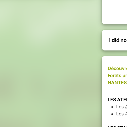
vec la nature,
a Terre et aux énergies de la forêt
vous seront révélées au cours de cette
I did n
'Abbaye de Paimpont
Toute personnes souhaitant découvrir la
Découvre
 Forêt, combiné avec un puissant travail
Forêts 
nnelle, mémoire, etc.).
NANTES
 ne souffrant d’aucun trouble physique ou
ie cardiovasculaire, épilepsie, allergies,
activité. En tant qu'accompagnatrice je
LES ATE
connaissances de la vie en pleine nature.
Les
 votre responsabilité en ayant conscience
Les
: difficultés météo (pluie), insectes,