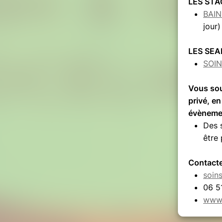
LES STA
in à cette
BAI
@gmail.com
jour)
re et bienveillant
LES SEA
SOI
apeute
Vous sou
privé, en
epuis plus de 5 ans, les bébés, les
ravers les soins énergétiques, les
évèneme
hypnose ericksonienne.
Des 
mpagne des centaines de personnes
être
comme sylvothérapeute, à Nantes,
 Vendée. Je propose
plusieurs ateliers
Contacte
ajoute une dimension énergétique et
soin
06 5
e Forêt ?
Vous permettre de vous
www.
ntacter votre propre Nature.