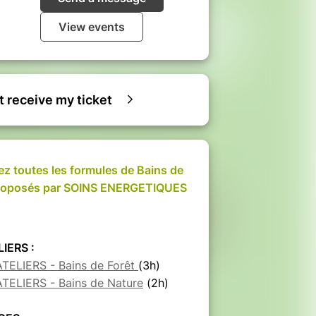
View events
ot receive my ticket
z toutes les formules de Bains de
proposés par SOINS ENERGETIQUES
LIERS :
ATELIERS - Bains de Forêt
(3h)
ATELIERS - Bains de Nature
(2h)