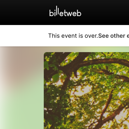
This event is over.
See other 