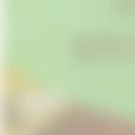
Vous pouvez nous contacter si beso
adresse
soins.energetiques.nantes
Vos accompagnateurs : cadre sécu
Hanna
- Thérapeute et Sylvothér
Je suis Hanna, j'accompagne d
enfants et les adultes, au t
constellations familiales et l'
Depuis plus de 4 ans, j'acco
sur les chemins forestiers 
Brocéliande et aujourd'hui en
de bains de forêt
auxquels j'y 
subtile.
Mon souhait avec les Bains d
rebrancher à la nature pour co