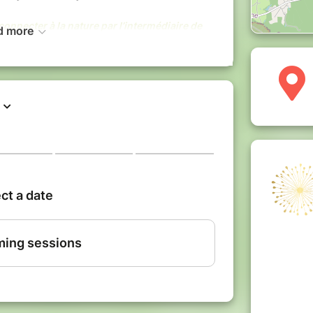
 connecter à la nature par l’intermédiaire de
d more
ter l’invitation. Dame Nature (et vos 2
 se chargent du reste...
océliande hors des sentiers battus,
sionnel
gétique et ancrage énergétique
égénérante en silence,
ensorielles et subtiles
 forêt et des élémentaux,
re pique-nique et eau),
de connexion aux arbres,
nelle et karmique,