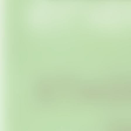
Une méditation guidée en lien a
Un "temps" de remerciement à l
Et bien d'autres surprises qui 
journée exceptionnelle.
Durée du stage :
10h00 à 18h
Lieu de rendez-vous :
Devant l
A qui s'adresse la balade :
beauté des énergies subtiles de la
énergétique et de libération (émotio
Cet atelier s’adresse aux personnes
mental ou trouble de l'humeur (malad
etc.) pouvant compromettre cette 
vous partagerai mes expériences et 
Votre participation se déroule sous
du contexte de cette immersion 
environnement naturel…