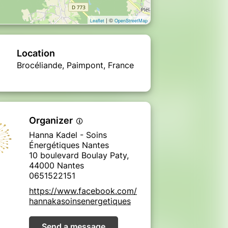
| ©
Leaflet
OpenStreetMap
Location
Brocéliande, Paimpont, France
Organizer
Hanna Kadel - Soins
Énergétiques Nantes
10 boulevard Boulay Paty,
44000 Nantes
0651522151
https://www.facebook.com/
hannakasoinsenergetiques
Send a message