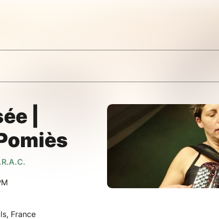
sée |
 Pomiès
.R.A.C.
 PM
ls, France