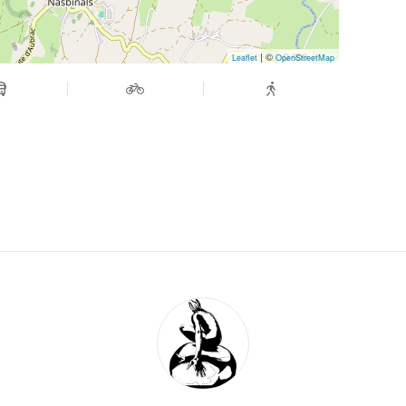
| ©
Leaflet
OpenStreetMap