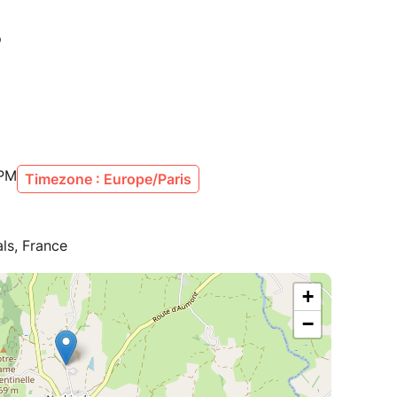
 PM
Timezone : Europe/Paris
ls, France
+
−