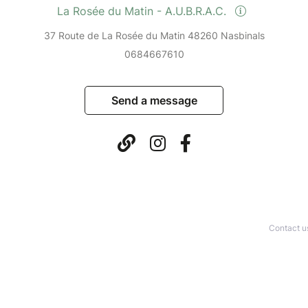
La Rosée du Matin - A.U.B.R.A.C.
37 Route de La Rosée du Matin 48260 Nasbinals
0684667610
Send a message
Contact u