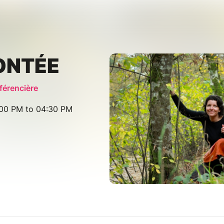
ONTÉE
férencière
:00 PM to 04:30 PM