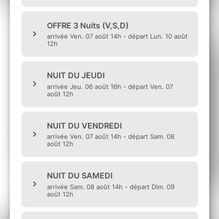
2 lits superposés + matelas, éclairage et prises
électriques.
Des équipements top confort
spécifiquement réservés à la zone :
- des douches réservées et avec service de
nettoyage régulier,
- des toilettes en accès limité aux usagers du
village Bed&Smile,
- un espace détente abrité, accueillant et convivial
au cœur du village ; équipé de transats, tables
basses et prises électriques où vous pourrez
chiller, faire des rencontres, tout en rechargeant
vos téléphones portables.
Un service de qualité :
- avec une équipe d'accueil Bed&Smile souriante
:-) 100% dédiée à la zone et présente toute la
journée pour veiller à votre confort,
- un service de sécurité présent 24h/24, pour
assurer votre tranquillité et le bon déroulement de
votre séjour.