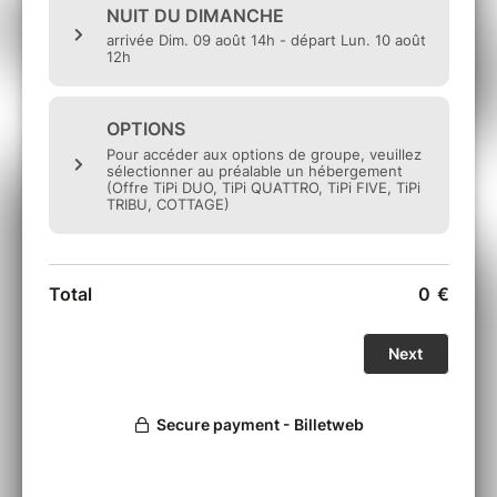
Vous souhaitez une formule 100% nuit douce?
Au cours de votre réservation et pour passer votre
séjour dans un lit douillet comme à la maison,
vous aurez la possibilité de choisir l'option
"CONFORT" incluant couette(s) + oreiller(s) +
kit(s) de draps.
Modalités de restitution :
Une caution de 200€, non débitée à l'achat, est
bloquée par billetweb et pourra être utilisée, en
tout ou partie, en cas de dégradation ou restitution
du matériel en mauvais état. Un état des lieux
d'entrée et de sortie est réalisé avec l'équipe
Bed&Smile sur place.
Les commandes sont fermes et définitives.
Aucun remboursement ne pourra être effectué
après la validation de la commande.
Toutefois, une assurance annulation est proposée
au Client lors du processus de réservation.
Vous avez une question concernant la