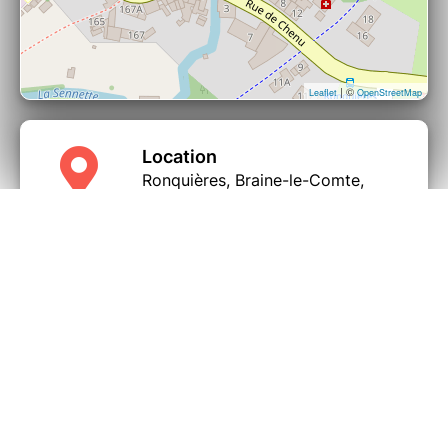
| ©
Leaflet
OpenStreetMap
Location
Ronquières, Braine-le-Comte,
Belgique
Share this page
Organizer