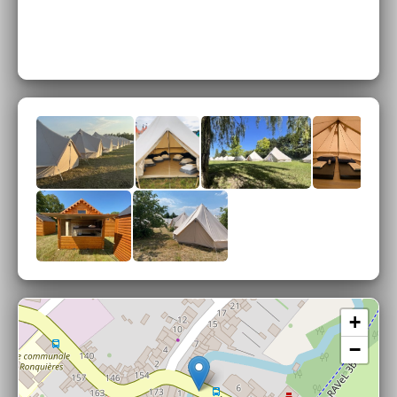
réservation d'un hébergement ?
Contactez Bed&Smile :
communication@bedandsmile.fr
Pour contacter les organisateurs du festival
,
c'est par ici :
info@ronquieresfestival.be
+
−