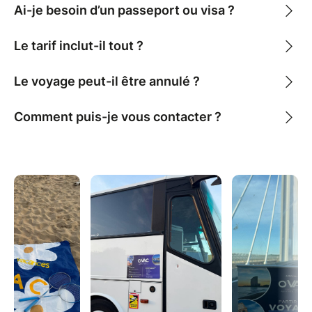
Réserve ta place maintenant ! Les places sont
Ai-je besoin d’un passeport ou visa ?
limitées. Ne rate pas cette occasion unique
de (re)découvrir BERCK PLAGE dans une
Le tarif inclut-il tout ?
ambiance conviviale et fun.
Le voyage peut-il être annulé ?
O'VAC : Oser Voyager, Apprendre, Construire
Des voyages pour élargir ses horizons, rencontrer,
Comment puis-je vous contacter ?
apprendre et s’épanouir. ✨