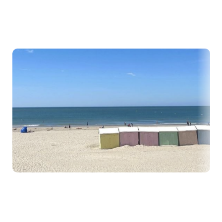
Viens passer une journée fun et relax à BERCK PLAGE
Date : Samedi 11 juillet 2026
1) Saint-Denis Université
Horaire de Départ : 7h15
Lieu de départ : Saint-Denis - Université, 93200
Saint-Denis, au niveau des départs Beauvais et arrêt
de bus
Google Maps
:
https://maps.app.goo.gl/Vw2QKk48NCghyWke8?
g_st=ic
2) Porte de la Villette
Horaire de Départ : 7h30
Adresse : 4 rue Émile Reynaud, 75019 Porte de la
Villette (devant le B&B Hôtel)
Google Maps