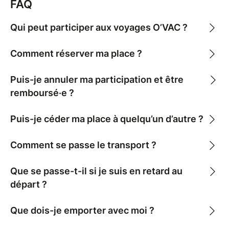
FAQ
✅ Trajet en autocar aller-retour
✅ Journée libre au BERCK PLAGE pour explorer à ton
Qui peut participer aux voyages O’VAC ?
rythme : plage, balade, restaurant ...
✅ Retour en car le soir même
Comment réserver ma place ?
⚠️ Infos importantes :
Puis-je annuler ma participation et être
Voyage maintenu à partir de 40 personnes
remboursé·e ?
minimum.
Les places sont nominatives : aucune cession
Puis-je céder ma place à quelqu’un d’autre ?
ou revente ne sera autorisée.
Aucun remboursement possible après
Comment se passe le transport ?
validation de l’inscription.
L’inscription est considérée comme confirmée
uniquement après réception du paiement.
Que se passe-t-il si je suis en retard au
Aucun retard ne sera toléré.
départ ?
Siège auto obligatoire pour les bébés de
moins de 3 ans.
Que dois-je emporter avec moi ?