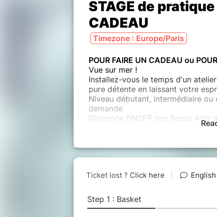
STAGE de pratique 
CADEAU
Timezone : Europe/Paris
POUR FAIRE UN CADEAU ou POUR
Vue sur mer !
Installez-vous le temps d'un atelier
pure détente en laissant votre espr
Niveau débutant, intermédiaire ou 
demande
Diplomée DNSEP des Beaux Arts 
Rea
Master 2 CPMAC dept Arts Plastiq
Enseignante HC en arts appliqués
Education Nationale durant 25 ans
j'ai ouvert l'ATELIER-AM.ART en 2
Contactez moi pour définir une date
5 personnes , en famille ou entre a
modelage, dessin , peinture.. c'est
le matériel spécifique est fourni, 