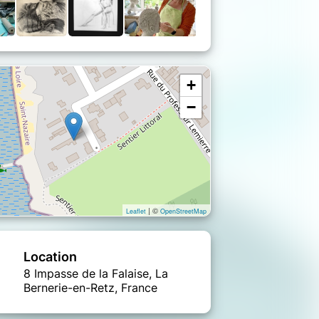
+
−
| ©
Leaflet
OpenStreetMap
Location
8 Impasse de la Falaise, La
Bernerie-en-Retz, France