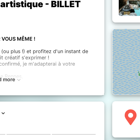
artistique - BILLET
 VOUS MÊME !
 (ou plus !) et profitez d'un instant de
it créatif s'exprimer !
confirmé, je m'adapterai à votre
de Rennes,
d more
ues Rennes II,
, postes spécifique SPEA BMA
,
019.
, et inscrivez vous pour 1, 2, 3, 4,
mis.
 vous qui choisissez!
pensez à prendre une blouse ou de vieux