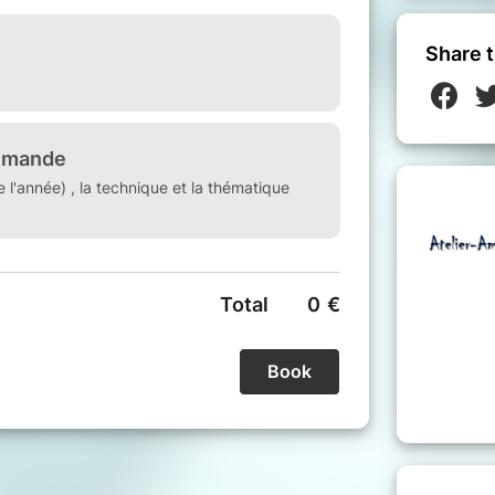
, fusain, mine de plomb, pastel,
Share t
 de voyages en croquis d'extérieur
 (trajet en supplément, CESU possible,
illet.
 la demande, vous choisissez votre
us avez envie de découvrir ou
mois de délai surtout l'été ou durant
 une seule journée, il n'est pas divisable
billets pour 2 sessions, etc)
liers, me contacter directement..