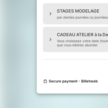
habits.
techniques particulières: monotype
acrylique, huile, aquarelle, carnet
(l'été), perspective, modelage...
- Possibilité d'ateliers à domicile
me demander avant de prendre un b
-Le billet CADEAU ATELIER D est à
thematique et la technique que vo
d'approfondir.
(prévoir au moins 3 semaines à un 
les vacances)
(attention un billet est valable pour
en deux sessions, il faut prendre 2 
Pour d'autres configurations d'ate
contact:
atel.am.art@gmail.com
SMS 0786015488