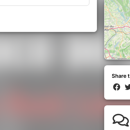
 ensemble.
 Une immersion totale dans une
mique et multiculturelle.
e effrénée pour l'un des rendez-vous
ces sont limitées, réservez vite la vôtre
Share t