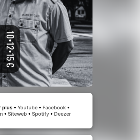
r plus •
Youtube
•
Facebook
•
am
•
Siteweb
•
Spotify
•
Deezer