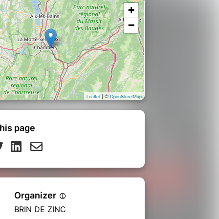
+
−
| ©
Leaflet
OpenStreetMap
his page
Organizer
BRIN DE ZINC