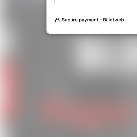
la chaleur du pays pour vibrer
Pour les locaux et les curieux
:
expérience sonore unique, dyna
Bonnes ondes, engagement et dans
incontournables de cet été. Les pla
!