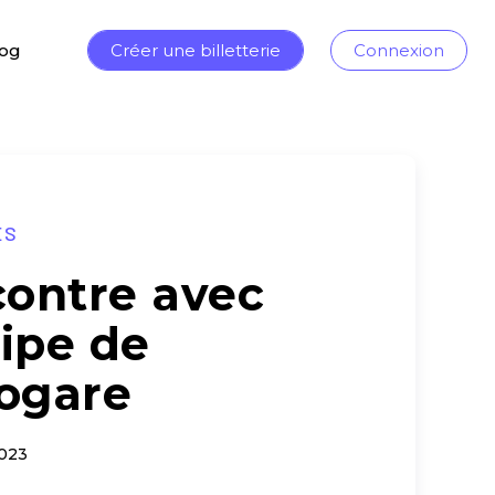
log
Créer une billetterie
Connexion
ES
ontre avec
uipe de
rogare
2023