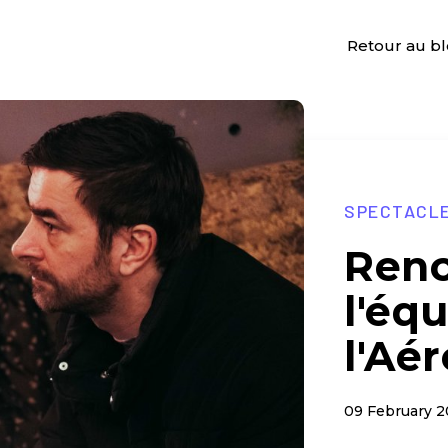
Retour au b
SPECTACL
Renc
l'éq
l'Aé
09 February 