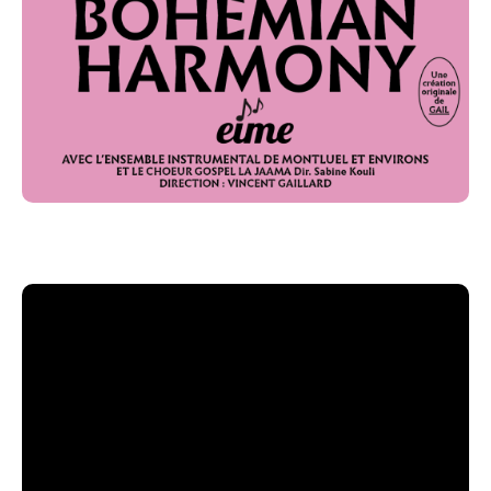
réunissent leurs talents :
l’Ensemble Instrumental de Montluel et
Environs (EIME),
le groupe GAIL,
le chœur La Jaama.
Cette rencontre entre musiques actuelles, écriture
orchestrale et chant choral donne naissance à un
spectacle riche en contrastes, alternant moments
d’énergie rock, passages plus intimistes et grandes
fresques sonores.
Un hommage à Queen accessible à tous
Bohemian Harmony s’adresse aussi bien :
aux fans de Queen,
aux amateurs de concerts live,
qu’au public familial, curieux de découvrir un
spectacle musical de grande ampleur.
Sans chercher l’imitation, le spectacle respecte