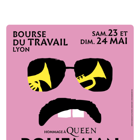
Bourse du Travail un spectacle Bohemian Harmony
exceptionnel, porté par des reprises vibrantes de
Queen.
Bohemian Harmony – un spectacle musical
exceptionnel à Lyon
Bohemian Harmony est un spectacle musical original
qui rend hommage à l’univers de Queen, à travers une
interprétation puissante et collective mêlant
orchestre d’harmonie, groupe de musiques actuelles
et chœur.
Présenté à la Bourse du Travail de Lyon, ce concert
propose une relecture ambitieuse des œuvres
emblématiques de Freddie Mercury et de son groupe,
dans des arrangements spécialement écrits pour une
grande formation musicale.
Un projet artistique collectif et intergénérationnel
Sur scène, plus de 80 musiciens et choristes