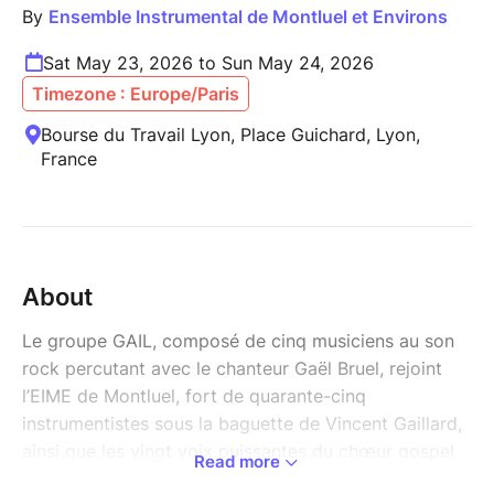
By
Ensemble Instrumental de Montluel et Environs
Sat May 23, 2026 to Sun May 24, 2026
Timezone : Europe/Paris
Bourse du Travail Lyon, Place Guichard, Lyon,
France
About
Le groupe GAIL, composé de cinq musiciens au son
rock percutant avec le chanteur Gaël Bruel, rejoint
l’EIME de Montluel, fort de quarante-cinq
instrumentistes sous la baguette de Vincent Gaillard,
ainsi que les vingt voix puissantes du chœur gospel
Read more
La Jaama dirigé par Sabine Kouli, pour offrir à la