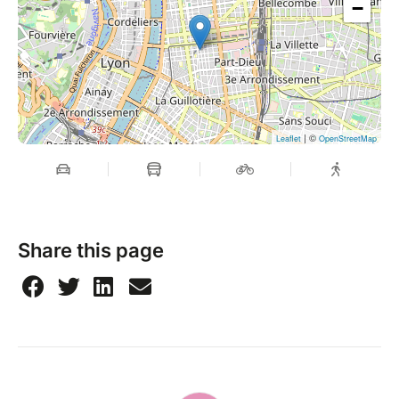
−
| ©
Leaflet
OpenStreetMap
Share this page