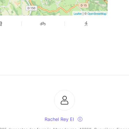
| ©
Leaflet
OpenStreetMap
Rachel Rey EI