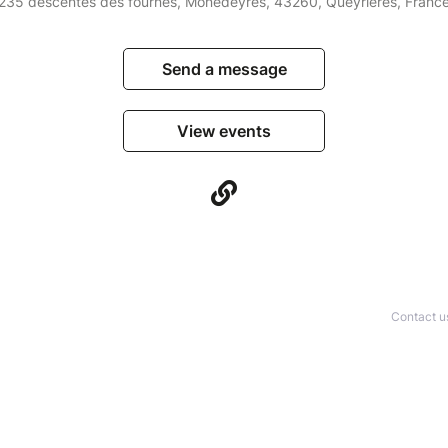
235 descentes des fournés, Monedeyres, 43260, Queyrières, Franc
Send a message
View events
Contact u