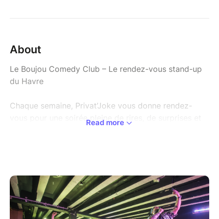
About
Le Boujou Comedy Club – Le rendez-vous stand-up
du Havre
Chaque semaine, Privat’Joke vous donne rendez-
vous pour une soirée pleine de rires, de surprises et
Read more
de découvertes humoristiques avec le Boujou
Comedy Club !
Tous les jeudis soir, et aussi le dernier vendredi de
chaque mois, ça se passe de 19h30 à 22h30 dans un
lieu emblématique du Havre : le Mc Daid’s.
Sur scène, entre 4 et 6 humoristes se relaient, chacun